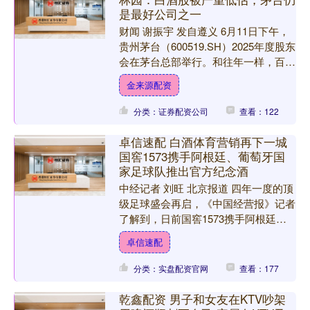
是最好公司之一
财闻 谢振宇 发自遵义 6月11日下午，
贵州茅台（600519.SH）2025年度股东
会在茅台总部举行。和往年一样，百亿
私募大咖、深圳林园投资管理有限责任
金来源配资
公司董....
分类：证券配资公司
查看：122
卓信速配 白酒体育营销再下一城
国窖1573携手阿根廷、葡萄牙国
家足球队推出官方纪念酒
中经记者 刘旺 北京报道 四年一度的顶
级足球盛会再启，《中国经营报》记者
了解到，日前国窖1573携手阿根廷国
家足球队、葡萄牙国家足球队两大顶级
卓信速配
球队，推出官方纪念....
分类：实盘配资官网
查看：177
乾鑫配资 男子和女友在KTV吵架