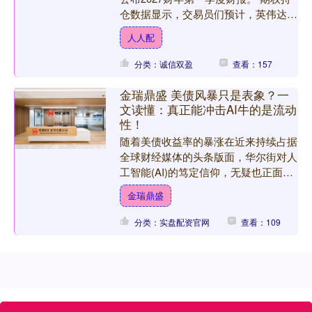
仓数据显示，交易员们预计，英伟达在
公布最新财报后，其市值将出现3550
人人配
亿美元的波动。....
分类：诚信双盈
查看：157
金瑞鼎盛 美债风暴只是表象？一
文读懂：真正能冲击AI牛的是流动
性！
随着美债收益率的暴涨在近来持续占据
全球财经媒体的头条版面，华尔街对人
工智能(AI)的笃定信仰，无疑也正面临
着一场来自宏观流动性的隐秘逆流。
金瑞鼎盛
近日，知名宏观策略师....
分类：实盘配资官网
查看：109