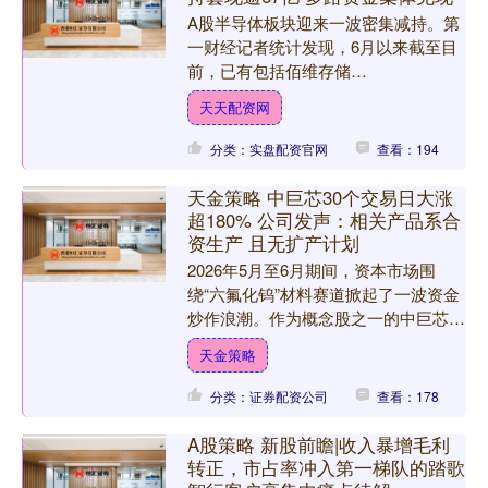
A股半导体板块迎来一波密集减持。第
一财经记者统计发现，6月以来截至目
前，已有包括佰维存储
（688525.SH）、芯原股份
天天配资网
（688521.SH）、宏微科技（688....
分类：实盘配资官网
查看：194
天金策略 中巨芯30个交易日大涨
超180% 公司发声：相关产品系合
资生产 且无扩产计划
2026年5月至6月期间，资本市场围
绕“六氟化钨”材料赛道掀起了一波资金
炒作浪潮。作为概念股之一的中巨芯
（SH688549，股价34.77元，市值
天金策略
513.65亿....
分类：证券配资公司
查看：178
A股策略 新股前瞻|收入暴增毛利
转正，市占率冲入第一梯队的踏歌