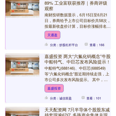
89% 工业富联获推荐｜券商评级
观察
南财投研数据显示，6月15日至6月21
日，券商给予上市公司目标价共58次，
按最新收盘价计算，目标价涨幅排名居
前的公司有世纪华通、赛轮轮胎、科达
天通盈
利，目标价涨幅分别....
分类：炒股杠杆平台
查看：166
嘉盛投资 两大“六氟化钨概念”牛股
中船特气、中巨芯发布风险提示！
中船特气(688146)、中巨芯(688549)
等“六氟化钨概念”股近期持续走强，上
市公司多次发布风险提示。 其中，中
船特气的股票价格于5月11日至6月18
嘉盛投资
日连....
分类：诚信双盈
查看：101
天天配资网 7只半导体个股股东减
持套现逾67亿 多路资金集体兑现