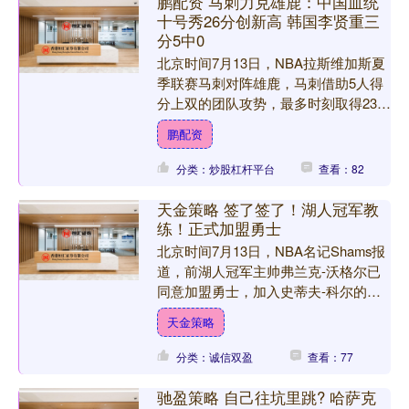
鹏配资 马刺力克雄鹿：中国血统
十号秀26分创新高 韩国李贤重三
分5中0
北京时间7月13日，NBA拉斯维加斯夏
季联赛马刺对阵雄鹿，马刺借助5人得
分上双的团队攻势，最多时刻取得23分
领先优势，最终马刺90-80战胜雄鹿。
鹏配资
中国血统十号秀....
分类：炒股杠杆平台
查看：82
天金策略 签了签了！湖人冠军教
练！正式加盟勇士
北京时间7月13日，NBA名记Shams报
道，前湖人冠军主帅弗兰克-沃格尔已
同意加盟勇士，加入史蒂夫-科尔的教
练组，担任首席助教。今年休赛期，勇
天金策略
士首席助教特里-....
分类：诚信双盈
查看：77
驰盈策略 自己往坑里跳? 哈萨克