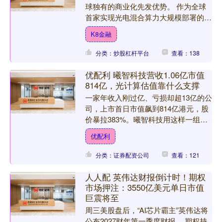
球独有的商业化先发优势。 作为全球
首家实现光电混合算力大规模部署的独
立供应商，曦智科技累计持有410项专
K8金融
利组合，超过半数的专利....
分类：炒股杠杆平台
查看：138
优配利 曦智科技营收1.06亿市值
814亿，光计算估值靠什么支撑
一家年收入刚过亿、亏损却超13亿的公
司，上市首日市值飙到814亿港元，股
价暴拉383%。曦智科技用这样一组反
差巨大的数字，向市场抛出一个尖锐的
优配利
问题：光计算赛道的....
分类：证券配资公司
查看：121
人人配 英伟达财报倒计时！期权
市场押注：3550亿美元单日市值
巨震将至
周三美股盘后，“AI芯片霸主”英伟达将
公布2027财年第一季度财报。 期权持