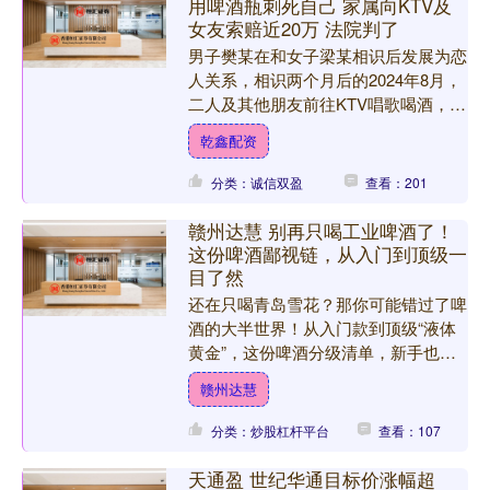
用啤酒瓶刺死自己 家属向KTV及
女友索赔近20万 法院判了
男子樊某在和女子梁某相识后发展为恋
人关系，相识两个月后的2024年8月，
二人及其他朋友前往KTV唱歌喝酒，过
程中二人发生争吵，男子樊某随后用砸
乾鑫配资
碎的酒瓶猛刺自己的....
分类：诚信双盈
查看：201
赣州达慧 别再只喝工业啤酒了！
这份啤酒鄙视链，从入门到顶级一
目了然
还在只喝青岛雪花？那你可能错过了啤
酒的大半世界！从入门款到顶级“液体
黄金”，这份啤酒分级清单，新手也能
一眼看懂，再也不怕被坑！ 入门级（6
赣州达慧
元档） 日常超市随手就....
分类：炒股杠杆平台
查看：107
天通盈 世纪华通目标价涨幅超