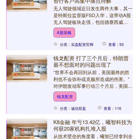
智行客户高集中痛点待解
无人驾驶领域近日发生两件大事，其一
是特斯拉监督版FSD入华，这带动A股
无人驾驶板块走强，包括德赛西威
(002920.SZ)、浙江世宝(002703.SZ)、
A股策略
联创....
分类：实盘配资官网
查看：93
钱龙配资 打了三个月后，特朗普
最不想面对的问题出现了
“世界不会再回到从前，美国最终的胜
利也不会弥补或克服所造成的伤害。”
对伊朗发动军事行动三个月后，美国总
统特朗普如今面临一个更大的问题：他
钱龙配资
是否正在输掉这场战争？....
分类：诚信双盈
查看：116
K8金融 年亏13.42亿，曦智科技为
何获20家机构扎堆入股
从技术壁垒的角度看，曦智已经拿到全