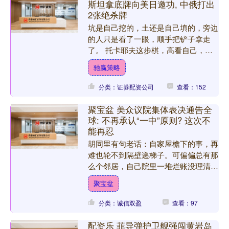
斯坦拿底牌向美日邀功, 中俄打出
2张绝杀牌
坑是自己挖的，土还是自己填的，旁边
的人只是看了一眼，顺手把铲子拿走
了。 托卡耶夫这步棋，高看自己，低
估邻居，说白了，有点飘。先把局面摊
驰赢策略
开：哈萨克斯坦干了件什么事....
分类：证券配资公司
查看：152
聚宝盆 美众议院集体表决通告全
球: 不再承认“一中”原则? 这次不
能再忍
胡同里有句老话：自家屋檐下的事，再
难也轮不到隔壁递梯子。可偏偏总有那
么个邻居，自己院里一堆烂账没理清，
眼睛却老往别人家墙头上瞟，今天搬块
聚宝盆
砖试松紧，明天塞把锯条怂....
分类：诚信双盈
查看：97
配资乐 菲导弹护卫舰强闯黄岩岛