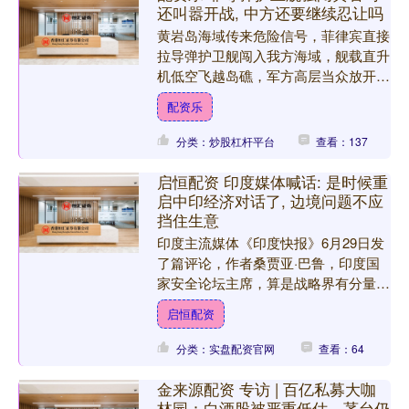
还叫嚣开战, 中方还要继续忍让吗
黄岩岛海域传来危险信号，菲律宾直接
拉导弹护卫舰闯入我方海域，舰载直升
机低空飞越岛礁，军方高层当众放开战
狠话，持续多年的海上民事摩擦，彻底
配资乐
升级成正面军事对峙，所有....
分类：炒股杠杆平台
查看：137
启恒配资 印度媒体喊话: 是时候重
启中印经济对话了, 边境问题不应
挡住生意
印度主流媒体《印度快报》6月29日发
了篇评论，作者桑贾亚·巴鲁，印度国
家安全论坛主席，算是战略界有分量的
人物。 他的核心建议翻译过来就一句
启恒配资
话：中印该重新坐下来谈....
分类：实盘配资官网
查看：64
金来源配资 专访 | 百亿私募大咖
林园：白酒股被严重低估，茅台仍