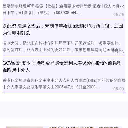
登录新浪财经APP 搜索【信披】查看更多考评等级 记者 | 段方 5月22
日下午，ST喜临门（维权）（603008.SH....
05-25
盘配资 澶渊之盟后，宋朝每年给辽国进献10万两白银，辽国
为何却闹饥荒
澶渊之盟，是北宋在相对有利的局面下与辽国达成的一项重要条约。
条约签订后，双方表面上成为友好邻邦，但宋朝每年需向辽国进贡1....
06-03
GGV纪源资本 香港积金局谴责宏利人寿保险(国际)的前强积
金附属中介人
香港积金局谴责强积金主事中介人宏利人寿保险(国际)的前强积金附属
中介人李肇文及取消李肇文由2025年7月10日至2026....
05-20